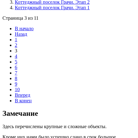
Коттеджный поселок Грачи. Этап 2
Коттеджный поселок Грачи. Этап 1
Страница 3 из 11
В начало
Назад
1
2
3
4
5
6
7
8
9
10
Вперед
В конец
Замечание
Здесь перечислены крупные и сложные объекты.
Кроме них нами было успешно сдано в срок большое