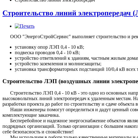
Строительство линий электропередач 
ООО "ЭнергоСтройСервис" выполняет строительство и реко
установку опор ЛЭП 0,4 - 10 кВ;
подвеска проводов 0,4 - 10 кВ;
устройство ответвлений к зданиям, частным жилым дома
устройство заземления и молниезащиты;
установка трансформаторных подстанций 10/0,4 кВ всех 
Строительство ЛЭП (воздушных линии электропе
Строительство ЛЭП 0,4 - 10 кВ - это одно из основных н
высоковольтных линий электропередач к удаленным местам. Наш
разработки проекта до работ по строительству и сдаче объекта
Наши инженеры помогут определиться и дадут ценный сове
комплектующие заказчика.
Бесперебойное и надежное энергоснабжение объектов являе
подрядных организаций. Только организации с большим накоп
себе безопасность и спокойствие!
Мы используем в работе только качественные материалы и