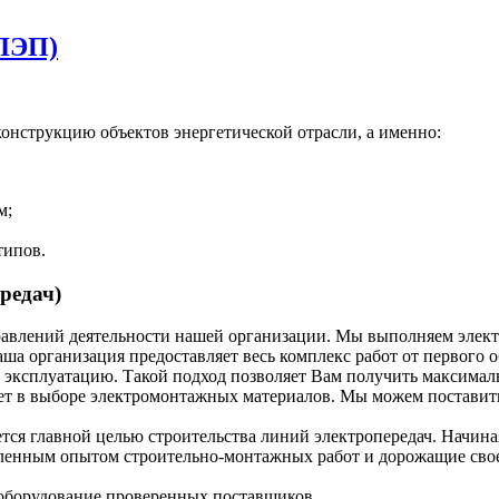
(ЛЭП)
нструкцию объектов энергетической отрасли, а именно:
м;
типов.
редач)
аправлений деятельности нашей организации. Мы выполняем эле
а организация предоставляет весь комплекс работ от первого об
 в эксплуатацию. Такой подход позволяет Вам получить максимал
т в выборе электромонтажных материалов. Мы можем поставить к
тся главной целью строительства линий электропередач. Начина
ленным опытом строительно-монтажных работ и дорожащие своей
 оборудование проверенных поставщиков.