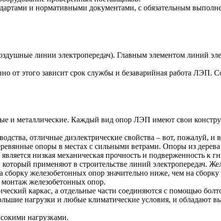
ндартами и нормативными документами, с обязательным выполне
воздушные линии электропередач). Главным элементом линий э
енно от этого зависит срок службы и безаварийная работа ЛЭП
ые и металлические. Каждый вид опор ЛЭП имеют свои констру
одства, отличные диэлектрические свойства – вот, пожалуй, и
еревянные опоры в местах с сильными ветрами. Опоры из дерева
 является низкая механическая прочность и подверженность к г
который применяют в строительстве линий электропередач. Ж
а сборку железобетонных опор значительно ниже, чем на сборку
и монтаж железобетонных опор.
ский каркас, а отдельные части соединяются с помощью болтов
большие нагрузки и любые климатические условия, и обладают 
ысокими нагрузками.