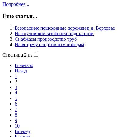
Подробнее...
Еще статьи...
Безопасные пешеходные дорожки в д. Верховье
Не случившийся юбилей подстанции
Снабжаем производство труб
На встречу спортивным победам
Страница 2 из 11
В начало
Назад
1
2
3
4
5
6
7
8
9
10
Вперед
В конец